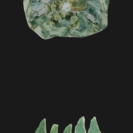
Jade old
Matériaux travaillés old