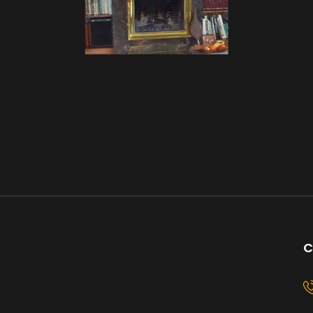
Cheminée en pierre
d’Erfoud Dimensions : 250 x
130 cm
2. Objets de Décoration