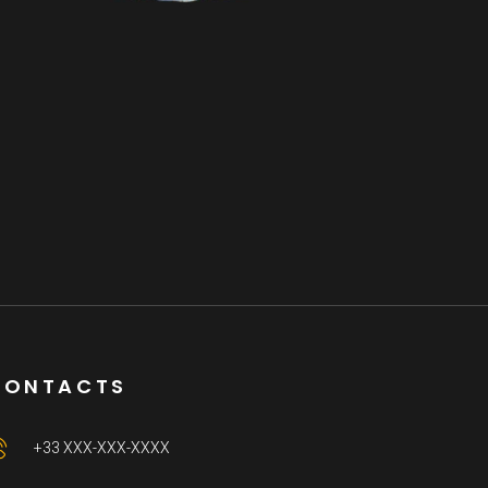
Console demi-lune en
labradorite Dimensions : 90
x 42 cm
2. Objets de Décoration
CONTACTS
+33 XXX-XXX-XXXX